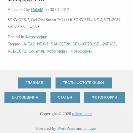
Published by
RulerM
on
30.04.2012
SONY NEX-7, Carl Zeiss Sonnar T* 24 f1.8, SONY SEL-16 f2.8, VCL-ECF1,
SAL-85 2.8, LA-EA2
Posted in
Фотографии
Tagged
LA-EA2
,
NEX-7
,
SAL-85F28
,
SEL-16F28
,
SEL-24F18Z
,
VCL-ECF1
,
События
,
Фотографии
,
Фотофорум
ГЛАВНАЯ
ТЕСТЫ ФОТОТЕХНИКИ
ВКУСОВЩИНА
СТАТЬИ
ФОТОГРАФИИ
Copyright © 2026
rulerm.com
.
Powered by
WordPress
and
Unique
.