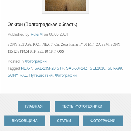
Эльтон (Волгоградская область)
Published by
RulerM
on
08.05.2014
SONY SLT-A99, RX1, NEX-7, Carl Zeiss Planar T* 50 f/1.4 ZA SSM, SONY
135 f2.8 [T4.5] STF, SEL 10-18 f4 OSS
Posted in
Фотографии
Tagged
NEX-7
,
SAL-135F28 STF
,
SAL-50F14Z
,
SEL1018
,
SLT-A99
,
SONY RX1
,
Путешествия
,
Фотографии
ГЛАВНАЯ
ТЕСТЫ ФОТОТЕХНИКИ
ВКУСОВЩИНА
СТАТЬИ
ФОТОГРАФИИ